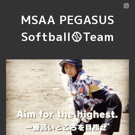
MSAA PEGASUS
Softball🥎Team